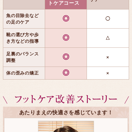
トケアコース
魚の目除去など
◎
◯
の足のケア
靴の選び方や歩
◎
△
き方などの指導
足裏のバランス
◎
×
調整
◎
体の歪みの矯正
×
あたりまえの快適さを感じています！