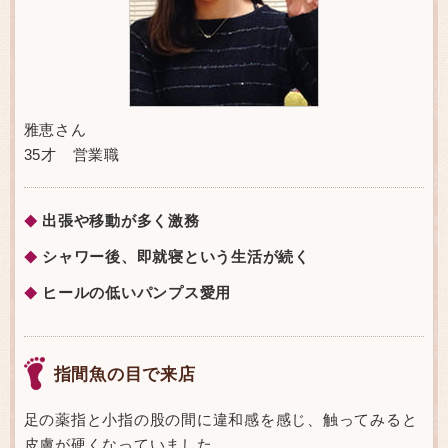
雅恵さん
35才 営業職
出張や移動が多く激務
◆
シャワー後、即就寝という生活が続く
◆
ヒールの低いパンプス愛用
◆
指間魚の目で来店
足の薬指と小指の股の間に違和感を感じ、触ってみると
皮膚が硬くなっていました。