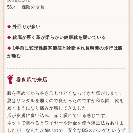
56才 保険外交員
外回りが多い
◆
靴底が厚く革が柔らかい健康靴を履いている
◆
1年前に変形性膝関節症と診断され長時間の歩行は膝
◆
が痛む
巻き爪で来店
膝を痛めてから巻き爪もひどくなってきた気がします。
夏はサンダルを履くので良かったのですが秋以降、靴を
履くようになり痛みが増してきました。
爪が皮膚に食い込み、赤く腫れている感じです。
ネットで調べるとワイヤーや針金を使う矯正法もありま
したが、なんだか怖いので、安全なBSスパンゲというプ