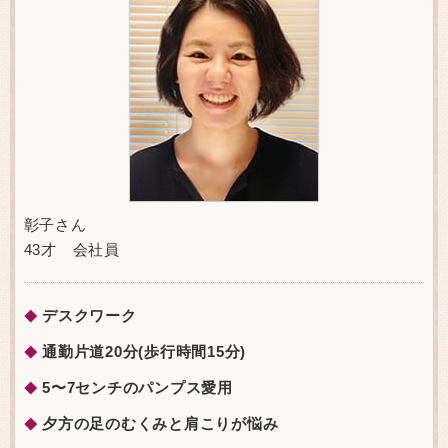
彰子さん
43才 会社員
デスクワーク
◆
通勤片道20分(歩行時間15分)
◆
5〜7センチのパンプス愛用
◆
夕方の足のむくみと肩こりが悩み
◆