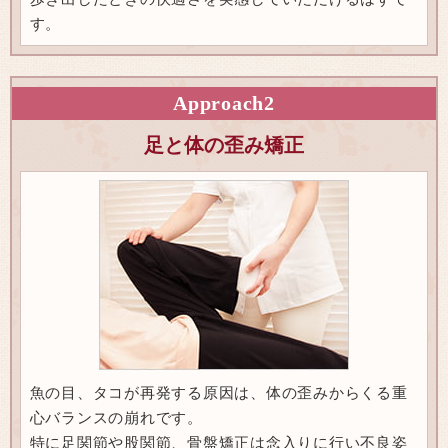
す。
Approach
2
足と体の歪み矯正
魚の目、タコが再発する原因は、体の歪みからくる重
心バランスの崩れです。
特に足関節や股関節、骨盤矯正は念入りに行い不良姿