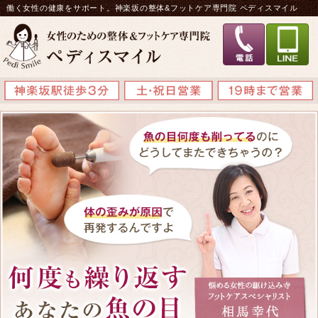
働く女性の健康をサポート。神楽坂の整体&フットケア専門院 ペディスマイル