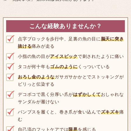
こんな経験ありませんか？
点字ブロックを歩行中、足裏の魚の目に
脳天に突き
抜ける
痛みが走る
小指の魚の目が
アイスピック
で刺されたように痛い
タコが何十年も
ゴムのように
くっついている
おろし金のような
ガサガサかかとでストッキングが
ビリっと伝染する
デコボコで黒く分厚い爪が
はずかしくて
おしゃれな
サンダルが履けない
パンプスを履くと、巻き爪が食い込んで
ズキズキ
痛
む
自己流のフットケアでは
限界
を感じる