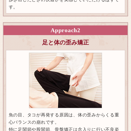
す。
Approach
2
足と体の歪み矯正
魚の目、タコが再発する原因は、体の歪みからくる重
心バランスの崩れです。
特に足関節や股関節、骨盤矯正は念入りに行い不良姿