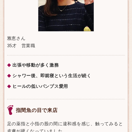
雅恵さん
35才 営業職
出張や移動が多く激務
◆
シャワー後、即就寝という生活が続く
◆
ヒールの低いパンプス愛用
◆
指間魚の目で来店
足の薬指と小指の股の間に違和感を感じ、触ってみると
皮膚が硬くなっていました。