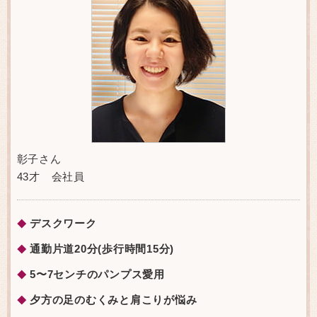
彰子さん
43才 会社員
デスクワーク
◆
通勤片道20分(歩行時間15分)
◆
5〜7センチのパンプス愛用
◆
夕方の足のむくみと肩こりが悩み
◆