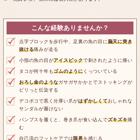
こんな経験ありませんか？
点字ブロックを歩行中、足裏の魚の目に
脳天に突き
抜ける
痛みが走る
小指の魚の目が
アイスピック
で刺されたように痛い
タコが何十年も
ゴムのように
くっついている
おろし金のような
ガサガサかかとでストッキングが
ビリっと伝染する
デコボコで黒く分厚い爪が
はずかしくて
おしゃれな
サンダルが履けない
パンプスを履くと、巻き爪が食い込んで
ズキズキ
痛
む
自己流のフットケアでは
限界
を感じる