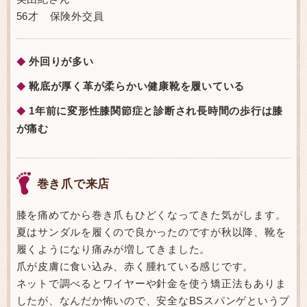
56才 保険外交員
外回りが多い
◆
靴底が厚く革が柔らかい健康靴を履いている
◆
1年前に変形性膝関節症と診断され長時間の歩行は膝
◆
が痛む
巻き爪で来店
膝を痛めてから巻き爪もひどくなってきた気がします。
夏はサンダルを履くので良かったのですが秋以降、靴を
履くようになり痛みが増してきました。
爪が皮膚に食い込み、赤く腫れている感じです。
ネットで調べるとワイヤーや針金を使う矯正法もありま
したが、なんだか怖いので、安全なBSスパンゲというプ