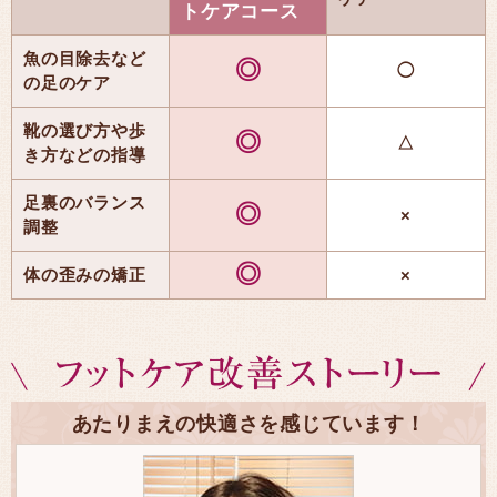
トケアコース
魚の目除去など
◎
◯
の足のケア
靴の選び方や歩
◎
△
き方などの指導
足裏のバランス
◎
×
調整
◎
体の歪みの矯正
×
あたりまえの快適さを感じています！