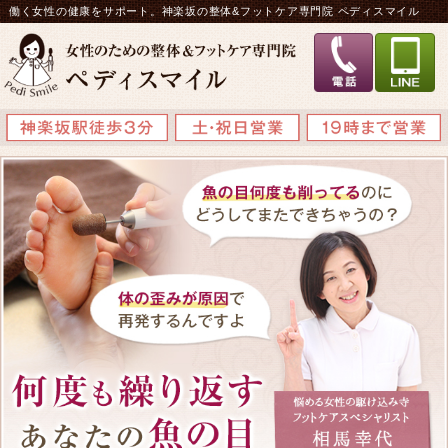
働く女性の健康をサポート。神楽坂の整体&フットケア専門院 ペディスマイル