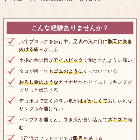
こんな経験ありませんか？
点字ブロックを歩行中、足裏の魚の目に
脳天に突き
抜ける
痛みが走る
小指の魚の目が
アイスピック
で刺されたように痛い
タコが何十年も
ゴムのように
くっついている
おろし金のような
ガサガサかかとでストッキングが
ビリっと伝染する
デコボコで黒く分厚い爪が
はずかしくて
おしゃれな
サンダルが履けない
パンプスを履くと、巻き爪が食い込んで
ズキズキ
痛
む
自己流のフットケアでは
限界
を感じる