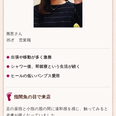
雅恵さん
35才 営業職
出張や移動が多く激務
◆
シャワー後、即就寝という生活が続く
◆
ヒールの低いパンプス愛用
◆
指間魚の目で来店
足の薬指と小指の股の間に違和感を感じ、触ってみると
皮膚が硬くなっていました。