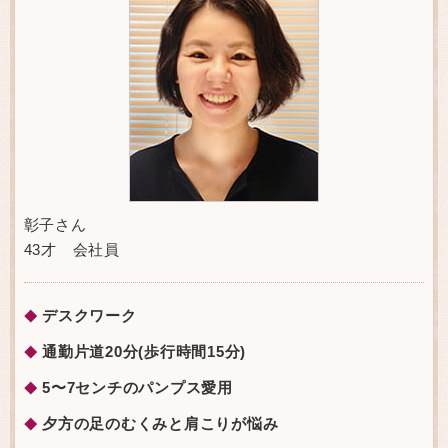
彰子さん
43才 会社員
デスクワーク
◆
通勤片道20分(歩行時間15分)
◆
5〜7センチのパンプス愛用
◆
夕方の足のむくみと肩こりが悩み
◆