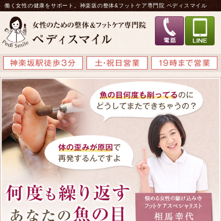
働く女性の健康をサポート。神楽坂の整体&フットケア専門院 ペディスマイル