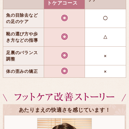
トケアコース
魚の目除去など
◎
◯
の足のケア
靴の選び方や歩
◎
△
き方などの指導
足裏のバランス
◎
×
調整
◎
体の歪みの矯正
×
あたりまえの快適さを感じています！