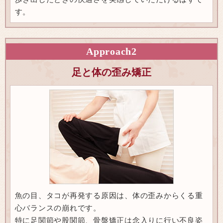
す。
Approach
2
足と体の歪み矯正
魚の目、タコが再発する原因は、体の歪みからくる重
心バランスの崩れです。
特に足関節や股関節、骨盤矯正は念入りに行い不良姿