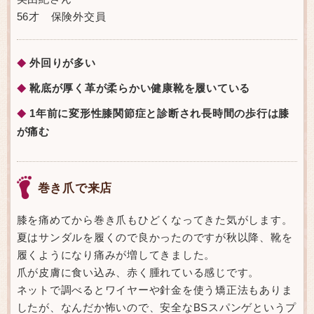
56才 保険外交員
外回りが多い
◆
靴底が厚く革が柔らかい健康靴を履いている
◆
1年前に変形性膝関節症と診断され長時間の歩行は膝
◆
が痛む
巻き爪で来店
膝を痛めてから巻き爪もひどくなってきた気がします。
夏はサンダルを履くので良かったのですが秋以降、靴を
履くようになり痛みが増してきました。
爪が皮膚に食い込み、赤く腫れている感じです。
ネットで調べるとワイヤーや針金を使う矯正法もありま
したが、なんだか怖いので、安全なBSスパンゲというプ