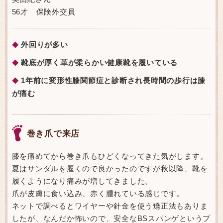
56才 保険外交員
外回りが多い
◆
靴底が厚く革が柔らかい健康靴を履いている
◆
1年前に変形性膝関節症と診断され長時間の歩行は膝
◆
が痛む
巻き爪で来店
膝を痛めてから巻き爪もひどくなってきた気がします。
夏はサンダルを履くので良かったのですが秋以降、靴を
履くようになり痛みが増してきました。
爪が皮膚に食い込み、赤く腫れている感じです。
ネットで調べるとワイヤーや針金を使う矯正法もありま
したが、なんだか怖いので、安全なBSスパンゲというプ