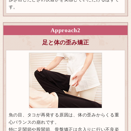
す。
Approach
2
足と体の歪み矯正
魚の目、タコが再発する原因は、体の歪みからくる重
心バランスの崩れです。
特に足関節や股関節、骨盤矯正は念入りに行い不良姿