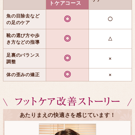
トケアコース
魚の目除去など
◎
◯
の足のケア
靴の選び方や歩
◎
△
き方などの指導
足裏のバランス
◎
×
調整
◎
体の歪みの矯正
×
あたりまえの快適さを感じています！