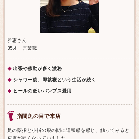
雅恵さん
35才 営業職
出張や移動が多く激務
◆
シャワー後、即就寝という生活が続く
◆
ヒールの低いパンプス愛用
◆
指間魚の目で来店
足の薬指と小指の股の間に違和感を感じ、触ってみると
皮膚が硬くなっていました。