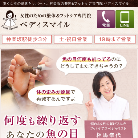
働く女性の健康をサポート。神楽坂の整体&フットケア専門院 ペディスマイル