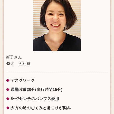
彰子さん
43才 会社員
デスクワーク
◆
通勤片道20分(歩行時間15分)
◆
5〜7センチのパンプス愛用
◆
夕方の足のむくみと肩こりが悩み
◆