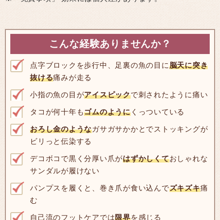
こんな経験ありませんか？
点字ブロックを歩行中、足裏の魚の目に
脳天に突き
抜ける
痛みが走る
小指の魚の目が
アイスピック
で刺されたように痛い
タコが何十年も
ゴムのように
くっついている
おろし金のような
ガサガサかかとでストッキングが
ビリっと伝染する
デコボコで黒く分厚い爪が
はずかしくて
おしゃれな
サンダルが履けない
パンプスを履くと、巻き爪が食い込んで
ズキズキ
痛
む
自己流のフットケアでは
限界
を感じる