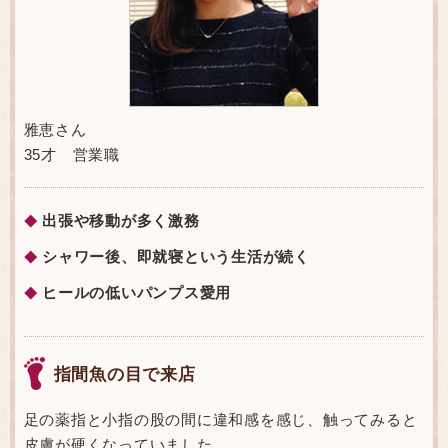
雅恵さん
35才 営業職
出張や移動が多く激務
◆
シャワー後、即就寝という生活が続く
◆
ヒールの低いパンプス愛用
◆
指間魚の目で来店
足の薬指と小指の股の間に違和感を感じ、触ってみると
皮膚が硬くなっていました。