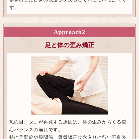
す。
Approach
2
足と体の歪み矯正
魚の目、タコが再発する原因は、体の歪みからくる重
心バランスの崩れです。
特に足関節や股関節、骨盤矯正は念入りに行い不良姿