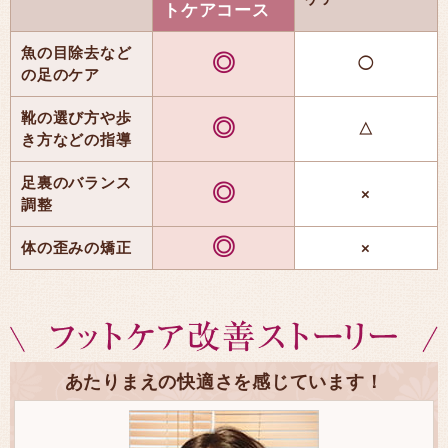
トケアコース
魚の目除去など
◎
◯
の足のケア
靴の選び方や歩
◎
△
き方などの指導
足裏のバランス
◎
×
調整
◎
体の歪みの矯正
×
あたりまえの快適さを感じています！