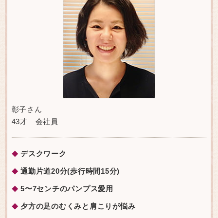
彰子さん
43才 会社員
デスクワーク
◆
通勤片道20分(歩行時間15分)
◆
5〜7センチのパンプス愛用
◆
夕方の足のむくみと肩こりが悩み
◆