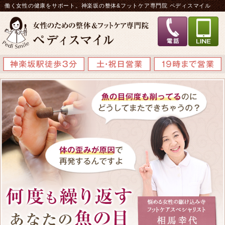
働く女性の健康をサポート。神楽坂の整体&フットケア専門院 ペディスマイル