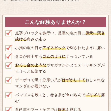
こんな経験ありませんか？
点字ブロックを歩行中、足裏の魚の目に
脳天に突き
抜ける
痛みが走る
小指の魚の目が
アイスピック
で刺されたように痛い
タコが何十年も
ゴムのように
くっついている
おろし金のような
ガサガサかかとでストッキングが
ビリっと伝染する
デコボコで黒く分厚い爪が
はずかしくて
おしゃれな
サンダルが履けない
パンプスを履くと、巻き爪が食い込んで
ズキズキ
痛
む
自己流のフットケアでは
限界
を感じる