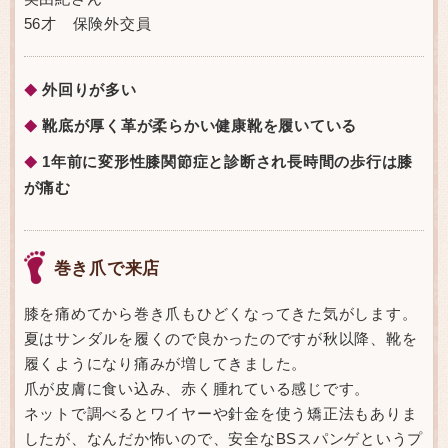
56才 保険外交員
外回りが多い
◆
靴底が厚く革が柔らかい健康靴を履いている
◆
1年前に変形性膝関節症と診断され長時間の歩行は膝
◆
が痛む
巻き爪で来店
膝を痛めてから巻き爪もひどくなってきた気がします。
夏はサンダルを履くので良かったのですが秋以降、靴を
履くようになり痛みが増してきました。
爪が皮膚に食い込み、赤く腫れている感じです。
ネットで調べるとワイヤーや針金を使う矯正法もありま
したが、なんだか怖いので、安全なBSスパンゲというプ