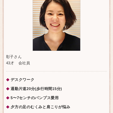
彰子さん
43才 会社員
デスクワーク
◆
通勤片道20分(歩行時間15分)
◆
5〜7センチのパンプス愛用
◆
夕方の足のむくみと肩こりが悩み
◆