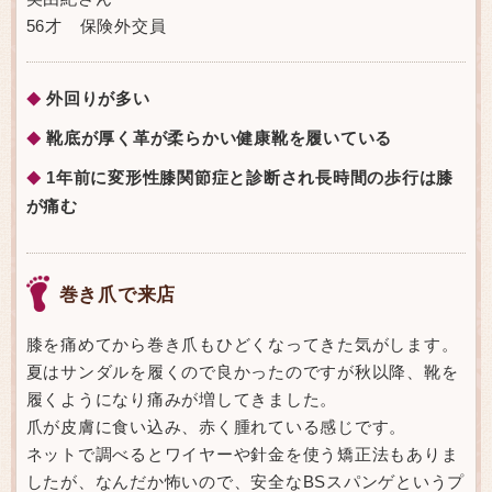
56才 保険外交員
外回りが多い
◆
靴底が厚く革が柔らかい健康靴を履いている
◆
1年前に変形性膝関節症と診断され長時間の歩行は膝
◆
が痛む
巻き爪で来店
膝を痛めてから巻き爪もひどくなってきた気がします。
夏はサンダルを履くので良かったのですが秋以降、靴を
履くようになり痛みが増してきました。
爪が皮膚に食い込み、赤く腫れている感じです。
ネットで調べるとワイヤーや針金を使う矯正法もありま
したが、なんだか怖いので、安全なBSスパンゲというプ