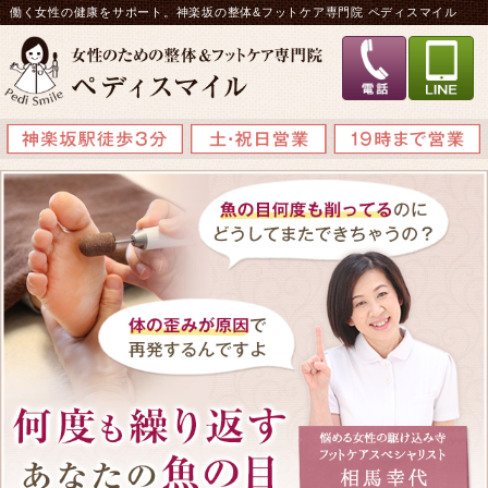
働く女性の健康をサポート。神楽坂の整体&フットケア専門院 ペディスマイル