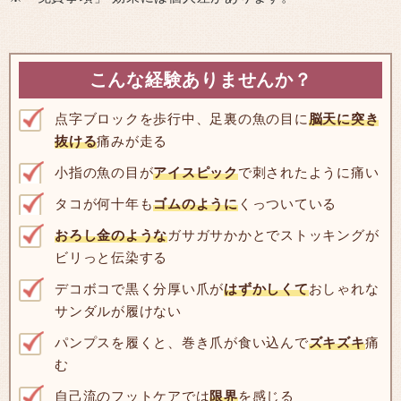
こんな経験ありませんか？
点字ブロックを歩行中、足裏の魚の目に
脳天に突き
抜ける
痛みが走る
小指の魚の目が
アイスピック
で刺されたように痛い
タコが何十年も
ゴムのように
くっついている
おろし金のような
ガサガサかかとでストッキングが
ビリっと伝染する
デコボコで黒く分厚い爪が
はずかしくて
おしゃれな
サンダルが履けない
パンプスを履くと、巻き爪が食い込んで
ズキズキ
痛
む
自己流のフットケアでは
限界
を感じる