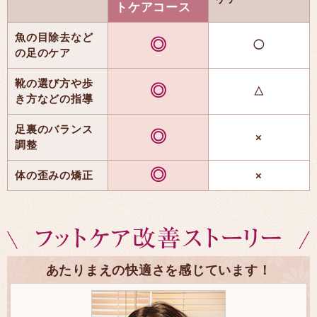
トケアコース
魚の目除去など
◎
◯
の足のケア
靴の選び方や歩
◎
△
き方などの指導
足裏のバランス
◎
×
調整
◎
体の歪みの矯正
×
あたりまえの快適さを感じています！