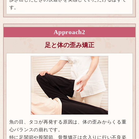
す。
Approach
2
足と体の歪み矯正
魚の目、タコが再発する原因は、体の歪みからくる重
心バランスの崩れです。
特に足関節や股関節、骨盤矯正は念入りに行い不良姿