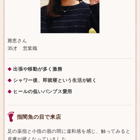
雅恵さん
35才 営業職
出張や移動が多く激務
◆
シャワー後、即就寝という生活が続く
◆
ヒールの低いパンプス愛用
◆
指間魚の目で来店
足の薬指と小指の股の間に違和感を感じ、触ってみると
皮膚が硬くなっていました。