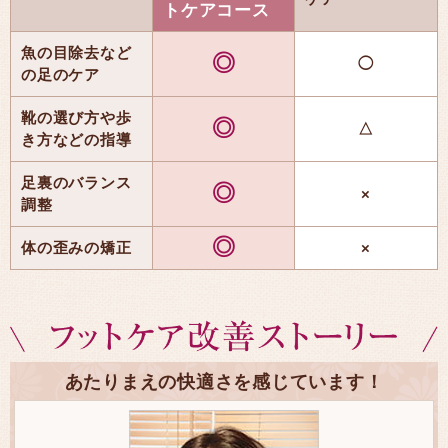
トケアコース
魚の目除去など
◎
◯
の足のケア
靴の選び方や歩
◎
△
き方などの指導
足裏のバランス
◎
×
調整
◎
体の歪みの矯正
×
あたりまえの快適さを感じています！