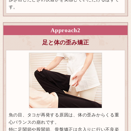
す。
Approach
2
足と体の歪み矯正
魚の目、タコが再発する原因は、体の歪みからくる重
心バランスの崩れです。
特に足関節や股関節、骨盤矯正は念入りに行い不良姿