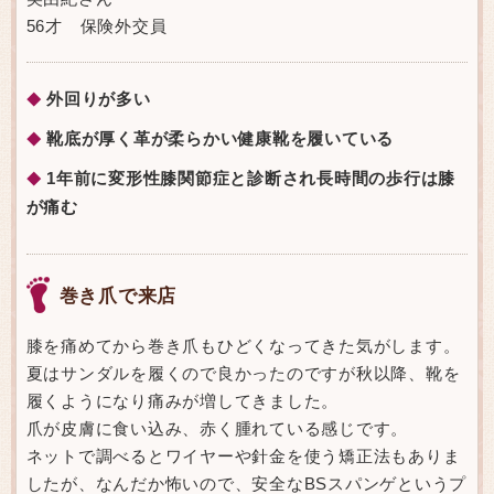
56才 保険外交員
外回りが多い
◆
靴底が厚く革が柔らかい健康靴を履いている
◆
1年前に変形性膝関節症と診断され長時間の歩行は膝
◆
が痛む
巻き爪で来店
膝を痛めてから巻き爪もひどくなってきた気がします。
夏はサンダルを履くので良かったのですが秋以降、靴を
履くようになり痛みが増してきました。
爪が皮膚に食い込み、赤く腫れている感じです。
ネットで調べるとワイヤーや針金を使う矯正法もありま
したが、なんだか怖いので、安全なBSスパンゲというプ