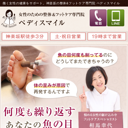
働く女性の健康をサポート。神楽坂の整体&フットケア専門院 ペディスマイル