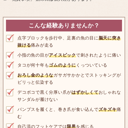
こんな経験ありませんか？
点字ブロックを歩行中、足裏の魚の目に
脳天に突き
抜ける
痛みが走る
小指の魚の目が
アイスピック
で刺されたように痛い
タコが何十年も
ゴムのように
くっついている
おろし金のような
ガサガサかかとでストッキングが
ビリっと伝染する
デコボコで黒く分厚い爪が
はずかしくて
おしゃれな
サンダルが履けない
パンプスを履くと、巻き爪が食い込んで
ズキズキ
痛
む
自己流のフットケアでは
限界
を感じる