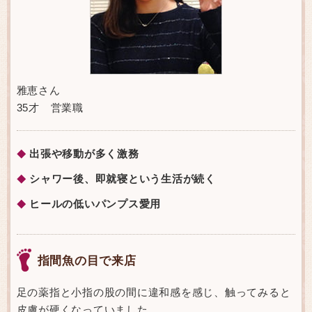
雅恵さん
35才 営業職
出張や移動が多く激務
◆
シャワー後、即就寝という生活が続く
◆
ヒールの低いパンプス愛用
◆
指間魚の目で来店
足の薬指と小指の股の間に違和感を感じ、触ってみると
皮膚が硬くなっていました。