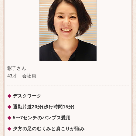
彰子さん
43才 会社員
デスクワーク
◆
通勤片道20分(歩行時間15分)
◆
5〜7センチのパンプス愛用
◆
夕方の足のむくみと肩こりが悩み
◆