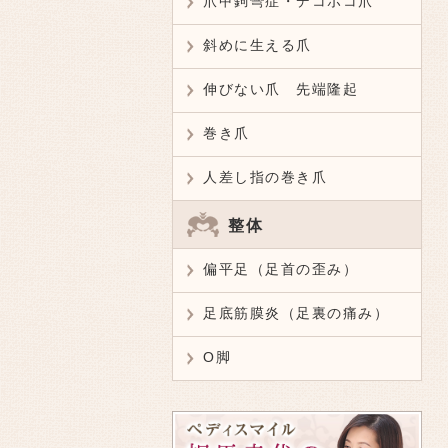
爪甲鉤彎症・デコボコ爪
斜めに生える爪
伸びない爪 先端隆起
巻き爪
人差し指の巻き爪
整体
偏平足（足首の歪み）
足底筋膜炎（足裏の痛み）
O脚