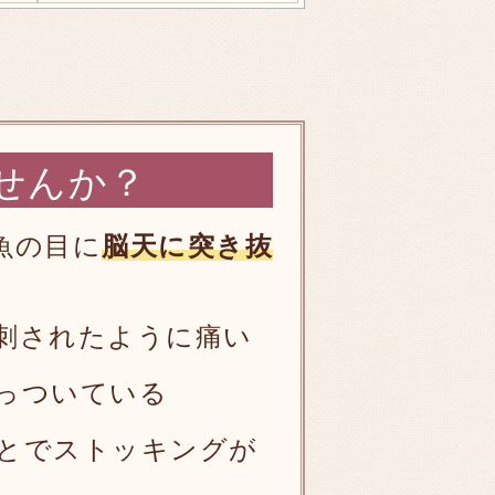
せんか？
魚の目に
脳天に突き抜
刺されたように痛い
っついている
とでストッキングが