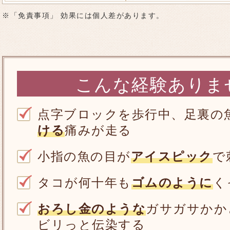
※「免責事項」 効果には個人差があります。
こんな経験ありま
点字ブロックを歩行中、足裏の
ける
痛みが走る
小指の魚の目が
アイスピック
で
タコが何十年も
ゴムのように
く
おろし金のような
ガサガサかか
ビリっと伝染する