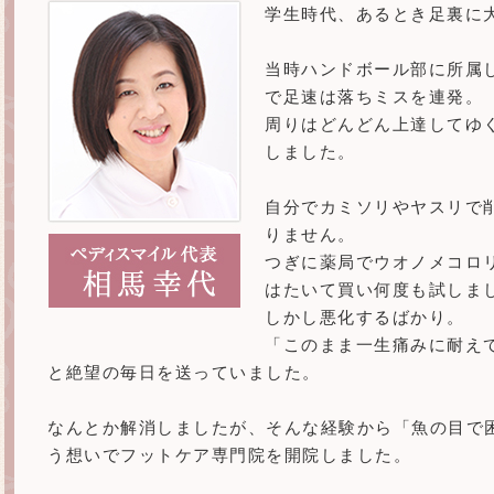
学生時代、あるとき足裏に
当時ハンドボール部に所属
で足速は落ちミスを連発。
周りはどんどん上達してゆ
しました。
自分でカミソリやヤスリで
りません。
つぎに薬局でウオノメコロ
はたいて買い何度も試しま
しかし悪化するばかり。
「このまま一生痛みに耐え
と絶望の毎日を送っていました。
なんとか解消しましたが、そんな経験から「魚の目で
う想いでフットケア専門院を開院しました。