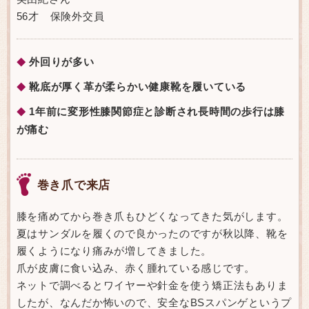
56才 保険外交員
外回りが多い
◆
靴底が厚く革が柔らかい健康靴を履いている
◆
1年前に変形性膝関節症と診断され長時間の歩行は膝
◆
が痛む
巻き爪で来店
膝を痛めてから巻き爪もひどくなってきた気がします。
夏はサンダルを履くので良かったのですが秋以降、靴を
履くようになり痛みが増してきました。
爪が皮膚に食い込み、赤く腫れている感じです。
ネットで調べるとワイヤーや針金を使う矯正法もありま
したが、なんだか怖いので、安全なBSスパンゲというプ