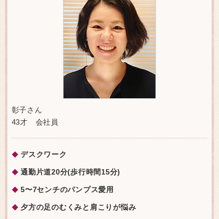
彰子さん
43才 会社員
デスクワーク
◆
通勤片道20分(歩行時間15分)
◆
5〜7センチのパンプス愛用
◆
夕方の足のむくみと肩こりが悩み
◆