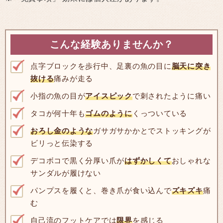
こんな経験ありませんか？
点字ブロックを歩行中、足裏の魚の目に
脳天に突き
抜ける
痛みが走る
小指の魚の目が
アイスピック
で刺されたように痛い
タコが何十年も
ゴムのように
くっついている
おろし金のような
ガサガサかかとでストッキングが
ビリっと伝染する
デコボコで黒く分厚い爪が
はずかしくて
おしゃれな
サンダルが履けない
パンプスを履くと、巻き爪が食い込んで
ズキズキ
痛
む
自己流のフットケアでは
限界
を感じる