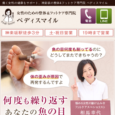
働く女性の健康をサポート。神楽坂の整体&フットケア専門院 ペディスマイル