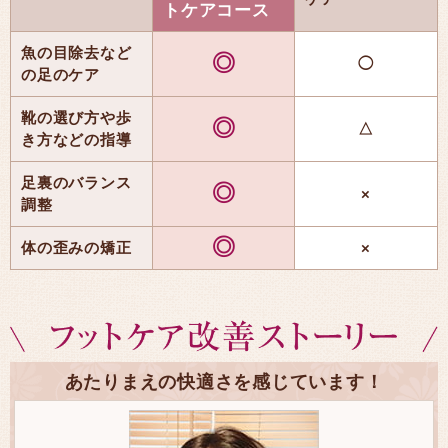
トケアコース
魚の目除去など
◎
◯
の足のケア
靴の選び方や歩
◎
△
き方などの指導
足裏のバランス
◎
×
調整
◎
体の歪みの矯正
×
あたりまえの快適さを感じています！