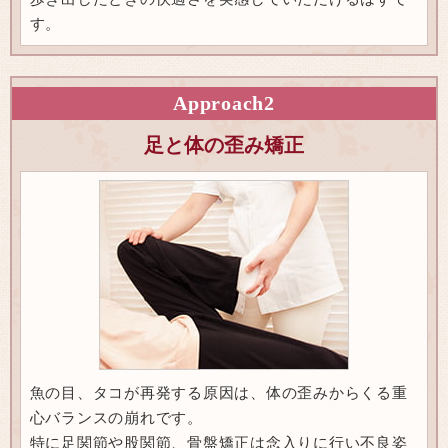
す。
Approach
2
足と体の歪み矯正
魚の目、タコが再発する原因は、体の歪みからくる重
心バランスの崩れです。
特に足関節や股関節、骨盤矯正は念入りに行い不良姿