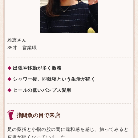
雅恵さん
35才 営業職
出張や移動が多く激務
◆
シャワー後、即就寝という生活が続く
◆
ヒールの低いパンプス愛用
◆
指間魚の目で来店
足の薬指と小指の股の間に違和感を感じ、触ってみると
皮膚が硬くなっていました。