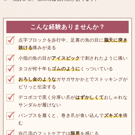
こんな経験ありませんか？
点字ブロックを歩行中、足裏の魚の目に
脳天に突き
抜ける
痛みが走る
小指の魚の目が
アイスピック
で刺されたように痛い
タコが何十年も
ゴムのように
くっついている
おろし金のような
ガサガサかかとでストッキングが
ビリっと伝染する
デコボコで黒く分厚い爪が
はずかしくて
おしゃれな
サンダルが履けない
パンプスを履くと、巻き爪が食い込んで
ズキズキ
痛
む
自己流のフットケアでは
限界
を感じる