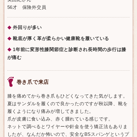
56才 保険外交員
外回りが多い
◆
靴底が厚く革が柔らかい健康靴を履いている
◆
1年前に変形性膝関節症と診断され長時間の歩行は膝
◆
が痛む
巻き爪で来店
膝を痛めてから巻き爪もひどくなってきた気がします。
夏はサンダルを履くので良かったのですが秋以降、靴を
履くようになり痛みが増してきました。
爪が皮膚に食い込み、赤く腫れている感じです。
ネットで調べるとワイヤーや針金を使う矯正法もありま
したが、なんだか怖いので、安全なBSスパンゲというプ