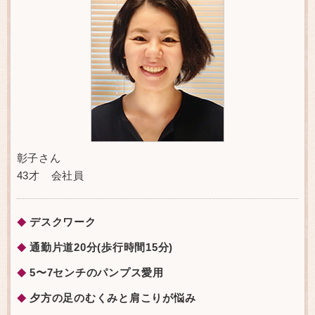
彰子さん
43才 会社員
デスクワーク
◆
通勤片道20分(歩行時間15分)
◆
5〜7センチのパンプス愛用
◆
夕方の足のむくみと肩こりが悩み
◆