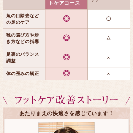
トケアコース
魚の目除去など
◎
◯
の足のケア
靴の選び方や歩
◎
△
き方などの指導
足裏のバランス
◎
×
調整
◎
体の歪みの矯正
×
あたりまえの快適さを感じています！