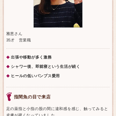
雅恵さん
35才 営業職
出張や移動が多く激務
◆
シャワー後、即就寝という生活が続く
◆
ヒールの低いパンプス愛用
◆
指間魚の目で来店
足の薬指と小指の股の間に違和感を感じ、触ってみると
皮膚が硬くなっていました。