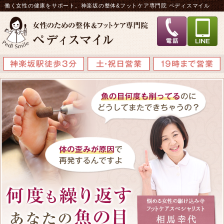
働く女性の健康をサポート。神楽坂の整体&フットケア専門院 ペディスマイル