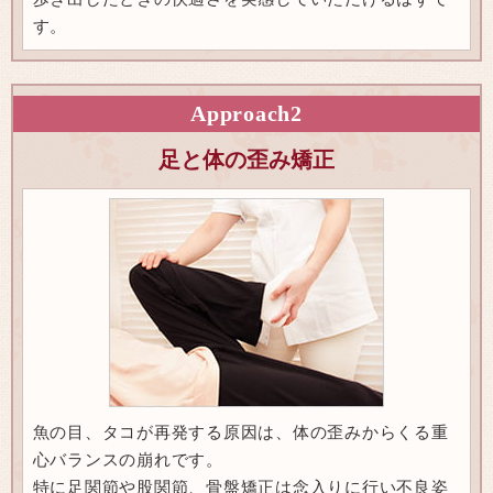
す。
Approach
2
足と体の歪み矯正
魚の目、タコが再発する原因は、体の歪みからくる重
心バランスの崩れです。
特に足関節や股関節、骨盤矯正は念入りに行い不良姿