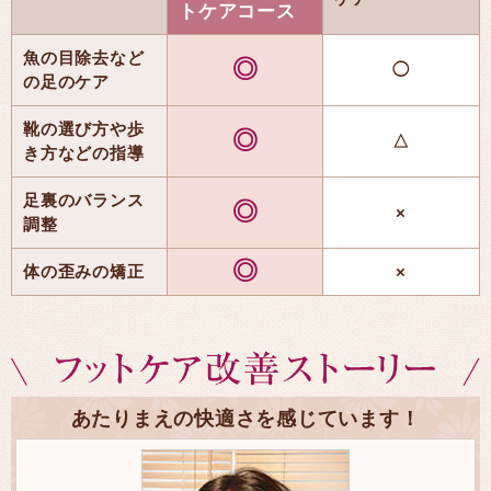
トケアコース
魚の目除去など
◎
◯
の足のケア
靴の選び方や歩
◎
△
き方などの指導
足裏のバランス
◎
×
調整
◎
体の歪みの矯正
×
あたりまえの快適さを感じています！