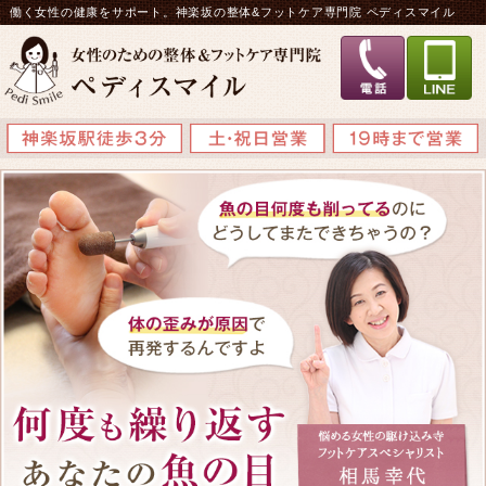
働く女性の健康をサポート。神楽坂の整体&フットケア専門院 ペディスマイル