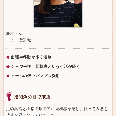
雅恵さん
35才 営業職
出張や移動が多く激務
◆
シャワー後、即就寝という生活が続く
◆
ヒールの低いパンプス愛用
◆
指間魚の目で来店
足の薬指と小指の股の間に違和感を感じ、触ってみると
皮膚が硬くなっていました。