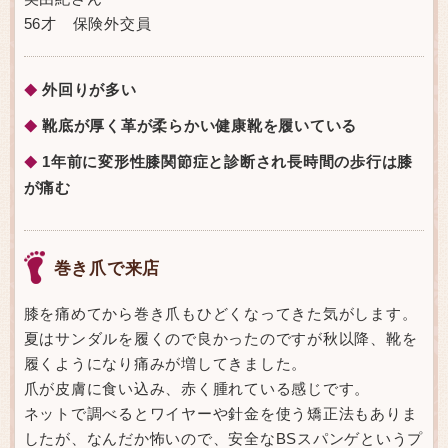
56才 保険外交員
外回りが多い
◆
靴底が厚く革が柔らかい健康靴を履いている
◆
1年前に変形性膝関節症と診断され長時間の歩行は膝
◆
が痛む
巻き爪で来店
膝を痛めてから巻き爪もひどくなってきた気がします。
夏はサンダルを履くので良かったのですが秋以降、靴を
履くようになり痛みが増してきました。
爪が皮膚に食い込み、赤く腫れている感じです。
ネットで調べるとワイヤーや針金を使う矯正法もありま
したが、なんだか怖いので、安全なBSスパンゲというプ