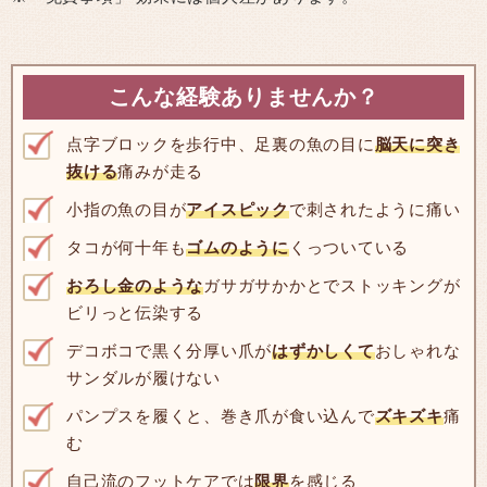
こんな経験ありませんか？
点字ブロックを歩行中、足裏の魚の目に
脳天に突き
抜ける
痛みが走る
小指の魚の目が
アイスピック
で刺されたように痛い
タコが何十年も
ゴムのように
くっついている
おろし金のような
ガサガサかかとでストッキングが
ビリっと伝染する
デコボコで黒く分厚い爪が
はずかしくて
おしゃれな
サンダルが履けない
パンプスを履くと、巻き爪が食い込んで
ズキズキ
痛
む
自己流のフットケアでは
限界
を感じる