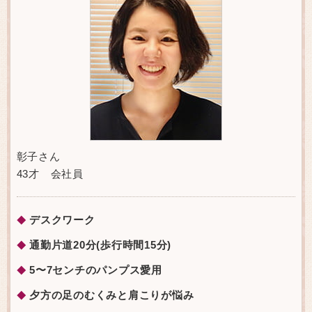
彰子さん
43才 会社員
デスクワーク
◆
通勤片道20分(歩行時間15分)
◆
5〜7センチのパンプス愛用
◆
夕方の足のむくみと肩こりが悩み
◆