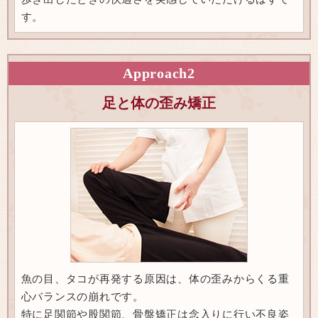
す。
Approach
2
足と体の歪み矯正
魚の目、タコが再発する原因は、体の歪みからくる重
心バランスの崩れです。
特に足関節や股関節、骨盤矯正は念入りに行い不良姿