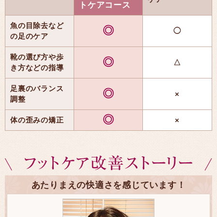
トケアコース
魚の目除去など
◎
◯
の足のケア
靴の選び方や歩
◎
△
き方などの指導
足裏のバランス
◎
×
調整
◎
体の歪みの矯正
×
あたりまえの快適さを感じています！