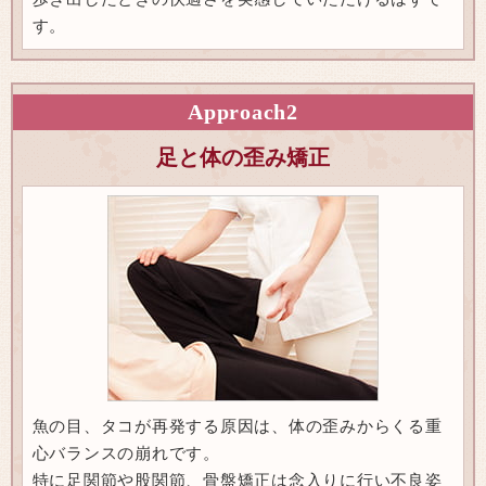
す。
Approach
2
足と体の歪み矯正
魚の目、タコが再発する原因は、体の歪みからくる重
心バランスの崩れです。
特に足関節や股関節、骨盤矯正は念入りに行い不良姿