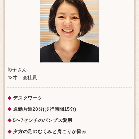
彰子さん
43才 会社員
デスクワーク
◆
通勤片道20分(歩行時間15分)
◆
5〜7センチのパンプス愛用
◆
夕方の足のむくみと肩こりが悩み
◆