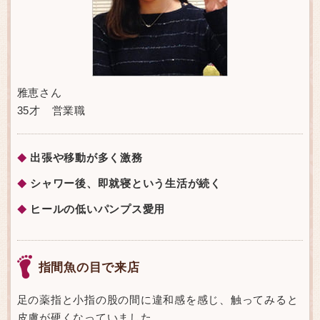
雅恵さん
35才 営業職
出張や移動が多く激務
◆
シャワー後、即就寝という生活が続く
◆
ヒールの低いパンプス愛用
◆
指間魚の目で来店
足の薬指と小指の股の間に違和感を感じ、触ってみると
皮膚が硬くなっていました。