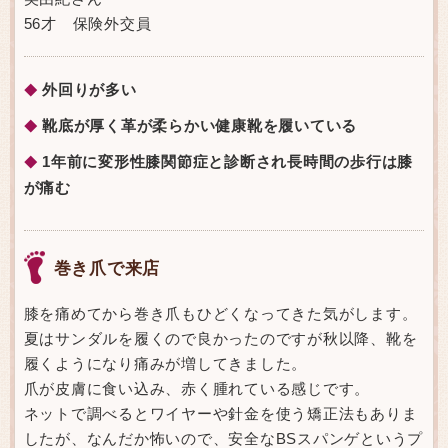
56才 保険外交員
外回りが多い
◆
靴底が厚く革が柔らかい健康靴を履いている
◆
1年前に変形性膝関節症と診断され長時間の歩行は膝
◆
が痛む
巻き爪で来店
膝を痛めてから巻き爪もひどくなってきた気がします。
夏はサンダルを履くので良かったのですが秋以降、靴を
履くようになり痛みが増してきました。
爪が皮膚に食い込み、赤く腫れている感じです。
ネットで調べるとワイヤーや針金を使う矯正法もありま
したが、なんだか怖いので、安全なBSスパンゲというプ