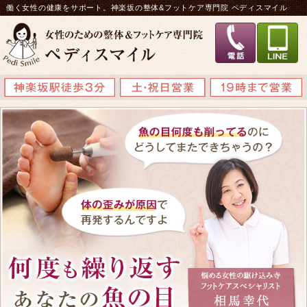
働く女性の健康をサポート。神楽坂の整体&フットケア専門院 ペディスマイル