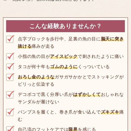
こんな経験ありませんか？
点字ブロックを歩行中、足裏の魚の目に
脳天に突き
抜ける
痛みが走る
小指の魚の目が
アイスピック
で刺されたように痛い
タコが何十年も
ゴムのように
くっついている
おろし金のような
ガサガサかかとでストッキングが
ビリっと伝染する
デコボコで黒く分厚い爪が
はずかしくて
おしゃれな
サンダルが履けない
パンプスを履くと、巻き爪が食い込んで
ズキズキ
痛
む
自己流のフットケアでは
限界
を感じる