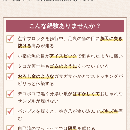
こんな経験ありませんか？
点字ブロックを歩行中、足裏の魚の目に
脳天に突き
抜ける
痛みが走る
小指の魚の目が
アイスピック
で刺されたように痛い
タコが何十年も
ゴムのように
くっついている
おろし金のような
ガサガサかかとでストッキングが
ビリっと伝染する
デコボコで黒く分厚い爪が
はずかしくて
おしゃれな
サンダルが履けない
パンプスを履くと、巻き爪が食い込んで
ズキズキ
痛
む
自己流のフットケアでは
限界
を感じる