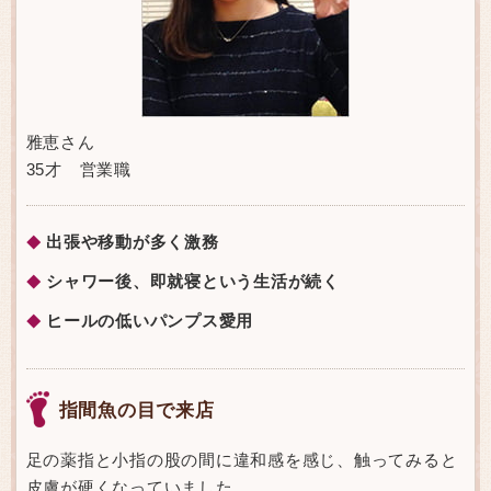
雅恵さん
35才 営業職
出張や移動が多く激務
◆
シャワー後、即就寝という生活が続く
◆
ヒールの低いパンプス愛用
◆
指間魚の目で来店
足の薬指と小指の股の間に違和感を感じ、触ってみると
皮膚が硬くなっていました。