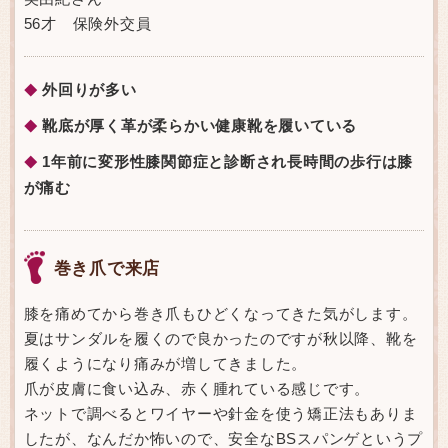
56才 保険外交員
外回りが多い
◆
靴底が厚く革が柔らかい健康靴を履いている
◆
1年前に変形性膝関節症と診断され長時間の歩行は膝
◆
が痛む
巻き爪で来店
膝を痛めてから巻き爪もひどくなってきた気がします。
夏はサンダルを履くので良かったのですが秋以降、靴を
履くようになり痛みが増してきました。
爪が皮膚に食い込み、赤く腫れている感じです。
ネットで調べるとワイヤーや針金を使う矯正法もありま
したが、なんだか怖いので、安全なBSスパンゲというプ