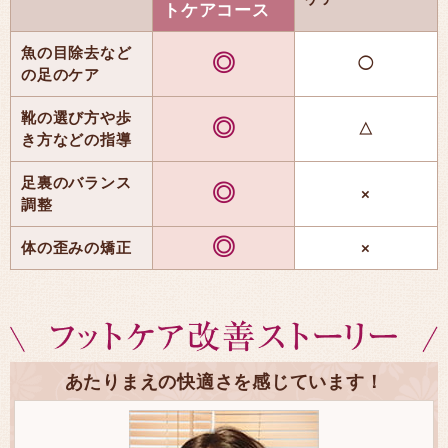
トケアコース
魚の目除去など
◎
◯
の足のケア
靴の選び方や歩
◎
△
き方などの指導
足裏のバランス
◎
×
調整
◎
体の歪みの矯正
×
あたりまえの快適さを感じています！