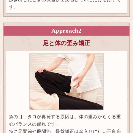
す。
Approach
2
足と体の歪み矯正
魚の目、タコが再発する原因は、体の歪みからくる重
心バランスの崩れです。
特に足関節や股関節、骨盤矯正は念入りに行い不良姿