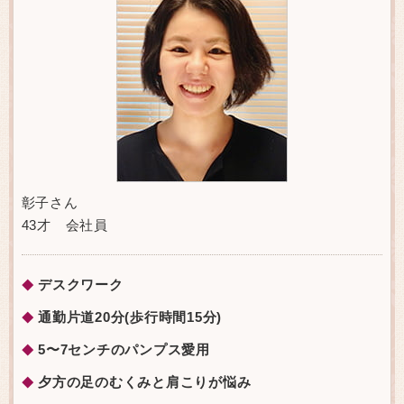
彰子さん
43才 会社員
デスクワーク
◆
通勤片道20分(歩行時間15分)
◆
5〜7センチのパンプス愛用
◆
夕方の足のむくみと肩こりが悩み
◆