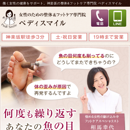
働く女性の健康をサポート。神楽坂の整体&フットケア専門院 ペディスマイル