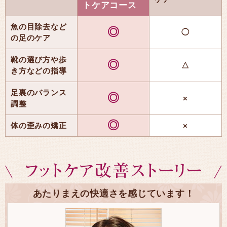
トケアコース
魚の目除去など
◎
◯
の足のケア
靴の選び方や歩
◎
△
き方などの指導
足裏のバランス
◎
×
調整
◎
体の歪みの矯正
×
あたりまえの快適さを感じています！