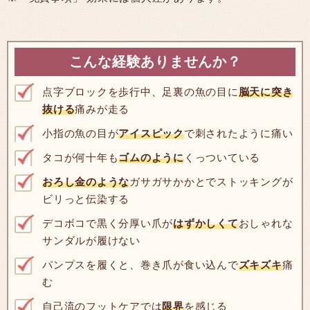
こんな経験ありませんか？
点字ブロックを歩行中、足裏の魚の目に
脳天に突き
抜ける
痛みが走る
小指の魚の目が
アイスピック
で刺されたように痛い
タコが何十年も
ゴムのように
くっついている
おろし金のような
ガサガサかかとでストッキングが
ビリっと伝染する
デコボコで黒く分厚い爪が
はずかしくて
おしゃれな
サンダルが履けない
パンプスを履くと、巻き爪が食い込んで
ズキズキ
痛
む
自己流のフットケアでは
限界
を感じる