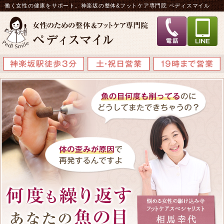
働く女性の健康をサポート。神楽坂の整体&フットケア専門院 ペディスマイル