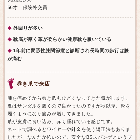
56才 保険外交員
外回りが多い
◆
靴底が厚く革が柔らかい健康靴を履いている
◆
1年前に変形性膝関節症と診断され長時間の歩行は膝
◆
が痛む
巻き爪で来店
膝を痛めてから巻き爪もひどくなってきた気がします。
夏はサンダルを履くので良かったのですが秋以降、靴を
履くようになり痛みが増してきました。
爪が皮膚に食い込み、赤く腫れている感じです。
ネットで調べるとワイヤーや針金を使う矯正法もありま
したが、なんだか怖いので、安全なBSスパンゲというプ