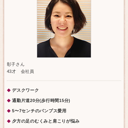
彰子さん
43才 会社員
デスクワーク
◆
通勤片道20分(歩行時間15分)
◆
5〜7センチのパンプス愛用
◆
夕方の足のむくみと肩こりが悩み
◆