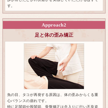
す。
Approach
2
足と体の歪み矯正
魚の目、タコが再発する原因は、体の歪みからくる重
心バランスの崩れです。
特に足関節や股関節、骨盤矯正は念入りに行い不良姿