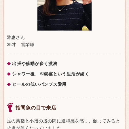
雅恵さん
35才 営業職
出張や移動が多く激務
◆
シャワー後、即就寝という生活が続く
◆
ヒールの低いパンプス愛用
◆
指間魚の目で来店
足の薬指と小指の股の間に違和感を感じ、触ってみると
皮膚が硬くなっていました。