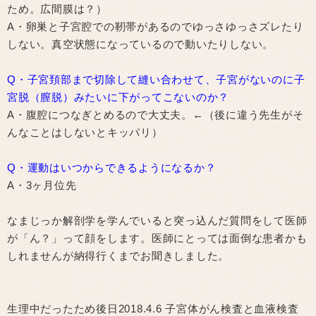
ため。広間膜は？）
A・卵巣と子宮腔での靭帯があるのでゆっさゆっさズレたり
しない。真空状態になっているので動いたりしない。
Q・子宮頚部まで切除して縫い合わせて、子宮がないのに子
宮脱（膣脱）みたいに下がってこないのか？
A・腹腔につなぎとめるので大丈夫。←（後に違う先生がそ
んなことはしないとキッパリ）
Q・運動はいつからできるようになるか？
A・3ヶ月位先
なまじっか解剖学を学んでいると突っ込んだ質問をして医師
が「ん？」って顔をします。医師にとっては面倒な患者かも
しれませんが納得行くまでお聞きしました。
生理中だったため後日2018.4.6 子宮体がん検査と血液検査