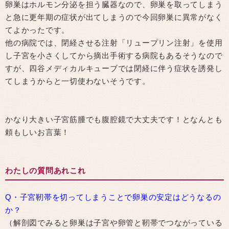
卵巣はホルモン分泌を担う臓器なので、卵巣を取ってしまう
と急に更年期の症状が出てしまうので今回卵巣に異常がなく
てよかったです。
他の病院では、閉経させる注射「リュープリン注射」を使用
し子宮を小さくしてから摘出手術する病院もあるそうなので
すが、四谷メディカルキューブでは閉経に伴う症状を誘発し
てしまうからと一切使わないそうです。
かなり大きい子宮筋腫でも腹腔鏡で大丈夫です！となんとも
頼もしいお言葉！
わたしの質問あれこれ
Q・子宮靭帯を切ってしまうことで卵巣の安定はどうなるの
か？
（解剖図でみると卵巣は子宮や卵管と靭帯でつながっている