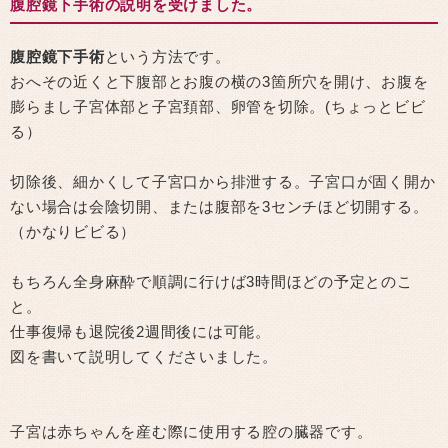
腹腔鏡下手術の説明を受けました。
腹腔鏡下手術
という方法です。
おへその近くと下腹部とお腹の横の3箇所穴を開け、お腹を
膨らまし子宮体部と子宮頚部、卵管を切除。(ちょっとビビ
る）
切除後、細かくして子宮口から排泄する。子宮口が固く開か
ない場合は会陰切開、または腹部を3センチほど切開する。
（かなりビビる）
もちろん全身麻酔で順調に行けば3時間ほどの予定とのこ
と。
仕事復帰も退院後2週間後には可能。
図を書いて説明してくださいました。
子宮は赤ちゃんを産む際に使用する腔の臓器です。