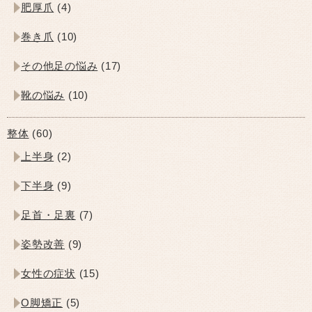
肥厚爪
(4)
巻き爪
(10)
その他足の悩み
(17)
靴の悩み
(10)
整体
(60)
上半身
(2)
下半身
(9)
足首・足裏
(7)
姿勢改善
(9)
女性の症状
(15)
O脚矯正
(5)