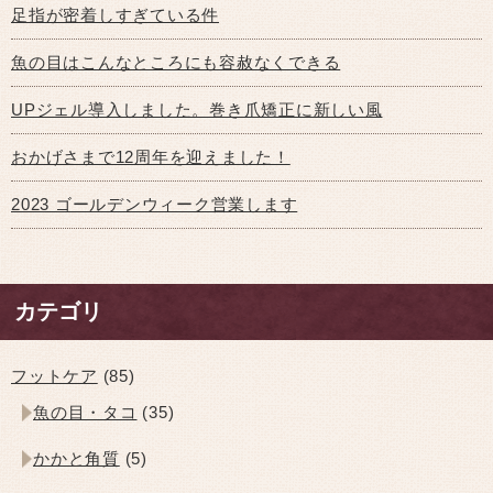
足指が密着しすぎている件
魚の目はこんなところにも容赦なくできる
UPジェル導入しました。巻き爪矯正に新しい風
おかげさまで12周年を迎えました！
2023 ゴールデンウィーク営業します
カテゴリ
フットケア
(85)
魚の目・タコ
(35)
かかと角質
(5)