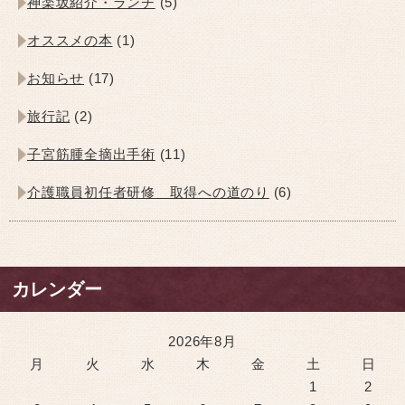
神楽坂紹介・ランチ
(5)
オススメの本
(1)
お知らせ
(17)
旅行記
(2)
子宮筋腫全摘出手術
(11)
介護職員初任者研修 取得への道のり
(6)
カレンダー
2026年8月
月
火
水
木
金
土
日
1
2