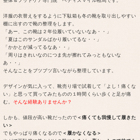
整体＆フットケア専門院 ペディスマイル相馬です。
洋服の衣替えをするように下駄箱も冬の靴を取り出しやすい
棚に出すので靴の整理をします。
「あー、この靴は２年位履いていないなあ・・」
「夏はこのサンダルばかり履いてるな・・」
「かかとが減ってるなあ・・」
「周りはきれいなのにつま先が擦れてみっともないな
あ・・」
そんなことをブツブツ言いながら整理しています。
デザインが気に入って、靴売り場で試着して「よし！痛くな
い」と思って買ってみたものの１時間くらい歩くと足が痛
む。
そんな経験ありませんか？
しかも、値段が高い靴だったので
＜痛くても我慢して履きた
い＞
でもやっぱり痛くなるので
＜履かなくなる＞