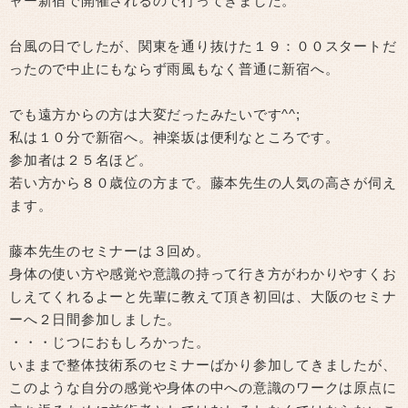
ャー新宿で開催されるので行ってきました。
台風の日でしたが、関東を通り抜けた１９：００スタートだ
ったので中止にもならず雨風もなく普通に新宿へ。
でも遠方からの方は大変だったみたいです^^;
私は１０分で新宿へ。神楽坂は便利なところです。
参加者は２５名ほど。
若い方から８０歳位の方まで。藤本先生の人気の高さが伺え
ます。
藤本先生のセミナーは３回め。
身体の使い方や感覚や意識の持って行き方がわかりやすくお
しえてくれるよーと先輩に教えて頂き初回は、大阪のセミナ
ーへ２日間参加しました。
・・・じつにおもしろかった。
いままで整体技術系のセミナーばかり参加してきましたが、
このような自分の感覚や身体の中への意識のワークは原点に