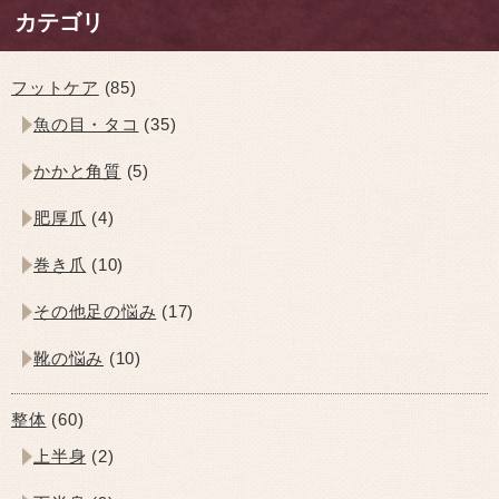
カテゴリ
フットケア
(85)
魚の目・タコ
(35)
かかと角質
(5)
肥厚爪
(4)
巻き爪
(10)
その他足の悩み
(17)
靴の悩み
(10)
整体
(60)
上半身
(2)