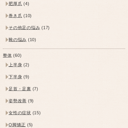
肥厚爪
(4)
巻き爪
(10)
その他足の悩み
(17)
靴の悩み
(10)
整体
(60)
上半身
(2)
下半身
(9)
足首・足裏
(7)
姿勢改善
(9)
女性の症状
(15)
O脚矯正
(5)