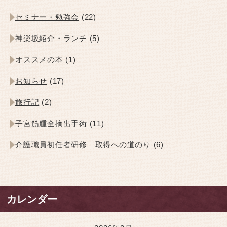
セミナー・勉強会
(22)
神楽坂紹介・ランチ
(5)
オススメの本
(1)
お知らせ
(17)
旅行記
(2)
子宮筋腫全摘出手術
(11)
介護職員初任者研修 取得への道のり
(6)
カレンダー