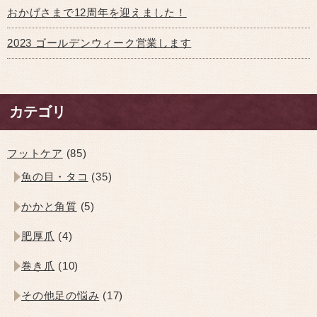
おかげさまで12周年を迎えました！
2023 ゴールデンウィーク営業します
カテゴリ
フットケア
(85)
魚の目・タコ
(35)
かかと角質
(5)
肥厚爪
(4)
巻き爪
(10)
その他足の悩み
(17)