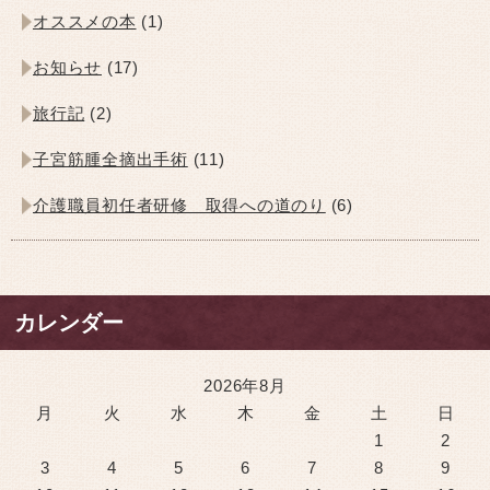
オススメの本
(1)
お知らせ
(17)
旅行記
(2)
子宮筋腫全摘出手術
(11)
介護職員初任者研修 取得への道のり
(6)
カレンダー
2026年8月
月
火
水
木
金
土
日
1
2
3
4
5
6
7
8
9