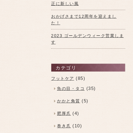
正に新しい風
おかげさまで12周年を迎えまし
た！
2023 ゴールデンウィーク営業しま
す
カテゴリ
(85)
フットケア
(35)
魚の目・タコ
(5)
かかと角質
(4)
肥厚爪
(10)
巻き爪