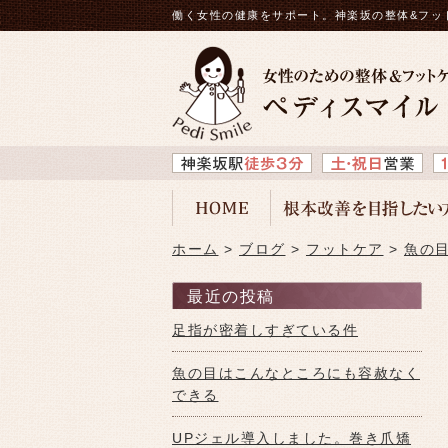
働く女性の健康をサポート。神楽坂の整体&フッ
ホーム
ブログ
フットケア
魚の
最近の投稿
足指が密着しすぎている件
魚の目はこんなところにも容赦なく
できる
UPジェル導入しました。巻き爪矯