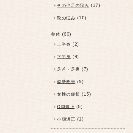
(17)
その他足の悩み
(10)
靴の悩み
(60)
整体
(2)
上半身
(9)
下半身
(7)
足首・足裏
(9)
姿勢改善
(15)
女性の症状
(5)
O脚矯正
(1)
小顔矯正