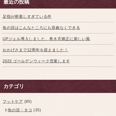
最近の投稿
足指が密着しすぎている件
魚の目はこんなところにも容赦なくできる
UPジェル導入しました。巻き爪矯正に新しい風
おかげさまで12周年を迎えました！
2023 ゴールデンウィーク営業します
カテゴリ
フットケア
(85)
魚の目・タコ
(35)