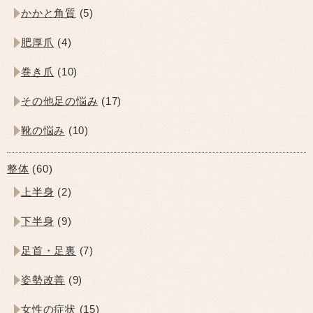
かかと角質
(5)
肥厚爪
(4)
巻き爪
(10)
その他足の悩み
(17)
靴の悩み
(10)
整体
(60)
上半身
(2)
下半身
(9)
足首・足裏
(7)
姿勢改善
(9)
女性の症状
(15)